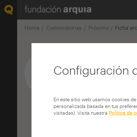
Home
Convocatorias
Próxima
Ficha ar
Alejandro del
Configuración 
Arquitecto
E.T.S. A - Madrid - UPM
MADRID | ESPAÑA
En este sitio web usamos cookies de
personalizada basada en tus preferen
visitadas). Visita nuestra
Política de 