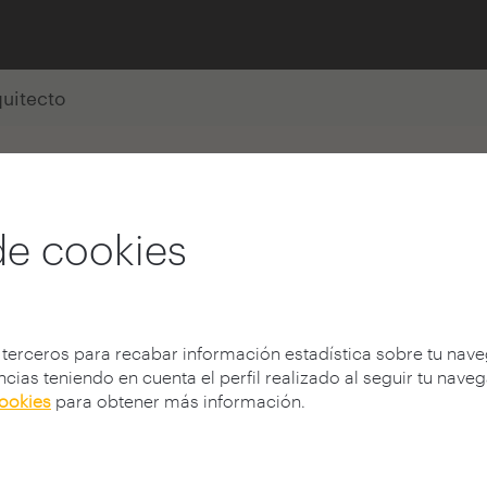
quitecto
 Castillo Sánchez
de cookies
 terceros para recabar información estadística sobre tu nav
cias teniendo en cuenta el perfil realizado al seguir tu nave
cookies
para obtener más información.