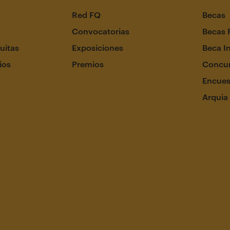
Red FQ
Becas
Convocatorias
Becas 
uitas
Exposiciones
Beca I
ios
Premios
Concur
Encues
Arquia