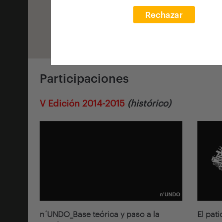
Rechazar
Participaciones
V Edición 2014-2015
(histórico)
n´UNDO_Base teórica y paso a la
El pat