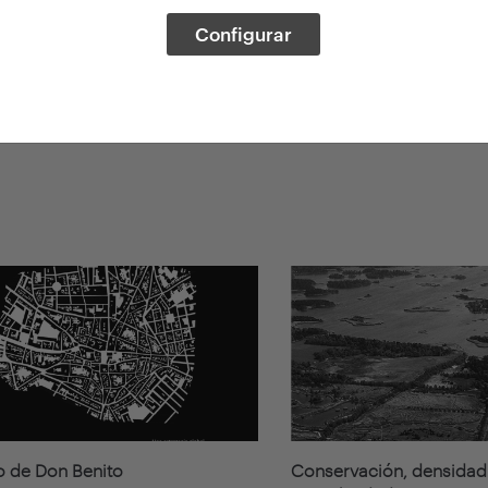
Configurar
io de Don Benito
Conservación, densidad