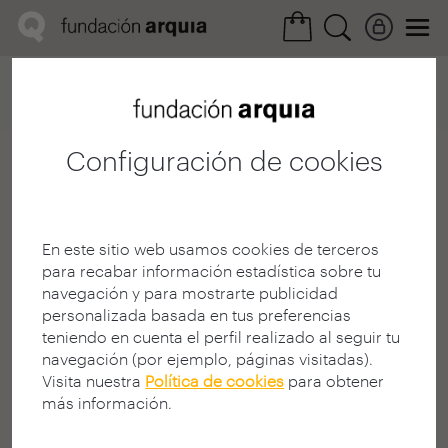
Home
Convocatorias
Próxima
Ficha arquitecto
Configuración de cookies
Julia Font Moreno
Arquitecto
En este sitio web usamos cookies de terceros
E.T.S. de Arq. y Geodesia - Univ.
para recabar información estadística sobre tu
Alcalá
navegación y para mostrarte publicidad
MADRID | ESPAÑA
personalizada basada en tus preferencias
teniendo en cuenta el perfil realizado al seguir tu
navegación (por ejemplo, páginas visitadas).
Visita nuestra
Política de cookies
para obtener
más información.