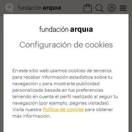
Home
Convocatorias
Próxima
Ficha arquitecto
Configuración de cookies
Indalecio Batlles Abad
Arquitecto
En este sitio web usamos cookies de terceros
MADRID | ESPAÑA
para recabar información estadística sobre tu
ibatllesabad@gmail.com
|
navegación y para mostrarte publicidad
http://cargocollective.com/inda
personalizada basada en tus preferencias
leciobatlles
teniendo en cuenta el perfil realizado al seguir tu
navegación (por ejemplo, páginas visitadas).
Visita nuestra
Política de cookies
para obtener
más información.