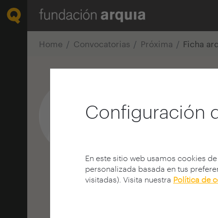
Home
Convocatorias
Próxima
Ficha ar
Manuel Domí
Configuración 
Arquitecto
E.T.S. A - Madrid - UPM
MADRID | ESPAÑA
En este sitio web usamos cookies de
personalizada basada en tus preferen
visitadas). Visita nuestra
Política de 