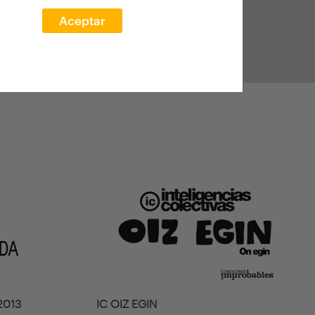
Aceptar
2013
IC OIZ EGIN