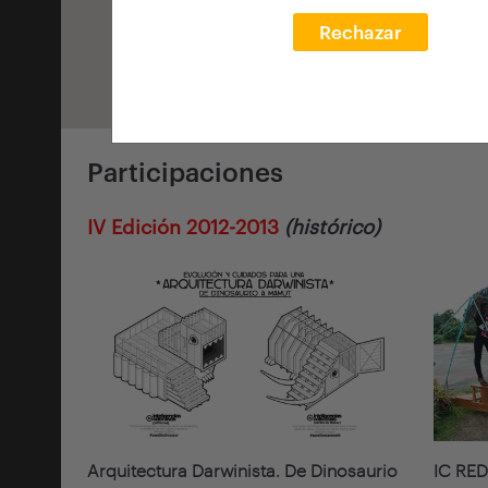
Rechazar
Participaciones
IV Edición 2012-2013
(histórico)
Arquitectura Darwinista. De Dinosaurio
IC RED