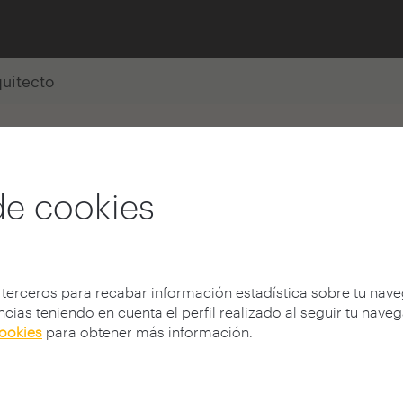
quitecto
nguez Fernández
de cookies
 terceros para recabar información estadística sobre tu nav
cias teniendo en cuenta el perfil realizado al seguir tu nave
cookies
para obtener más información.