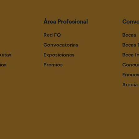
Área Profesional
Convo
Red FQ
Becas
Convocatorias
Becas 
uitas
Exposiciones
Beca I
ios
Premios
Concur
Encues
Arquia