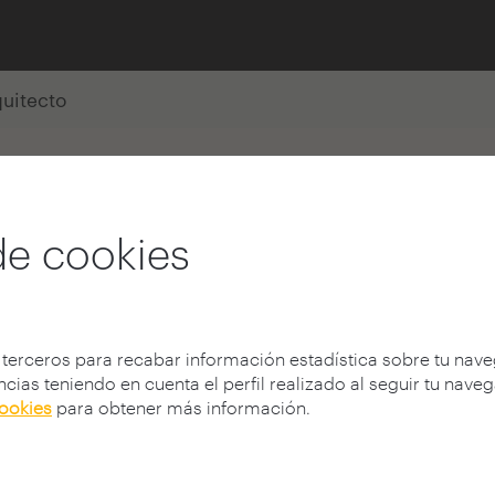
quitecto
alves
de cookies
Faculdade de Arquitectura
 terceros para recabar información estadística sobre tu nav
cias teniendo en cuenta el perfil realizado al seguir tu nave
cookies
para obtener más información.