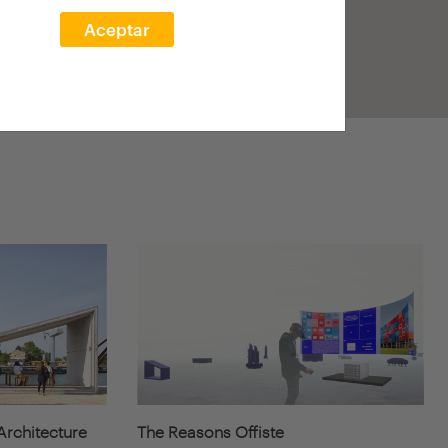
Aceptar
-Architecture
The Reasons Offiste