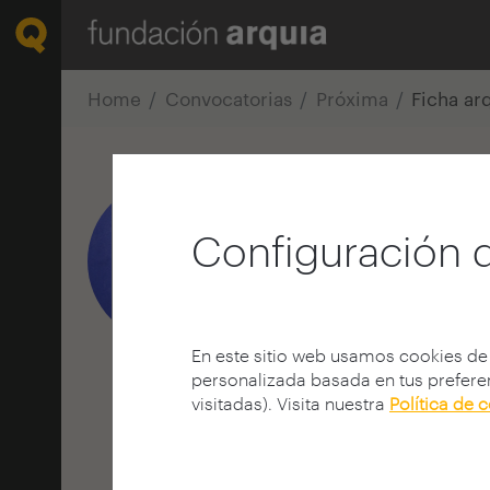
Home
Convocatorias
Próxima
Ficha ar
Samuel Gonç
Configuración 
Arquitecto
Universidade do Porto - 
Porto | PORTUGAL
En este sitio web usamos cookies de
personalizada basada en tus preferen
visitadas). Visita nuestra
Política de 