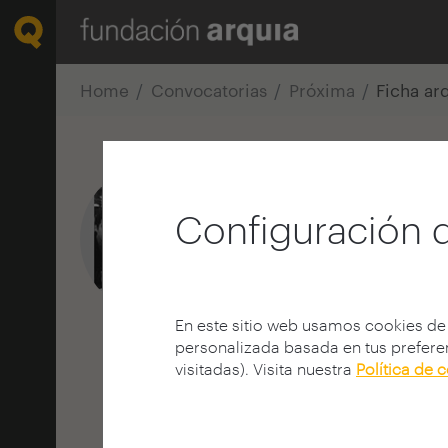
Home
Convocatorias
Próxima
Ficha ar
CDG
Configuración 
Arquitecto
E.T.S. A - A Coruña - UDC
ESPAÑA
www.cdgarquitectos.co
En este sitio web usamos cookies de
personalizada basada en tus preferen
visitadas). Visita nuestra
Política de 