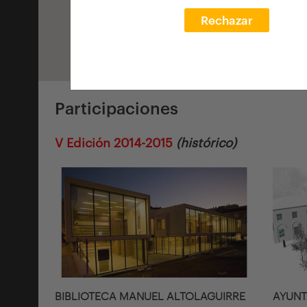
Rechazar
Participaciones
V Edición 2014-2015
(histórico)
BIBLIOTECA MANUEL ALTOLAGUIRRE
AYUNT