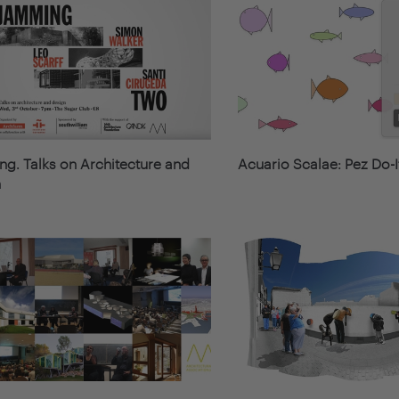
g. Talks on Architecture and
Acuario Scalae: Pez Do-I
n