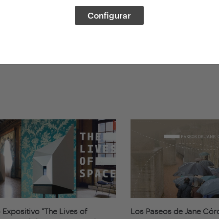
Configurar
 Expositivo "The Lives of
Los Paseos de Jane Có