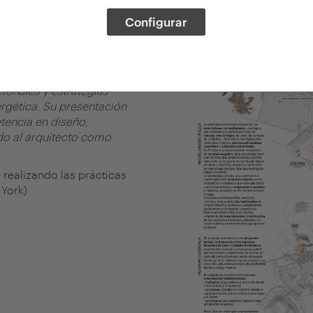
Configurar
olapso ecológico desde una
n un enfoque afectivo,
e de carbono negativo,
fomento del empleo local. A
cionales y estrategias
rgética. Su presentación
tencia en diseño,
ndo al arquitecto como
, realizando las prácticas
York)