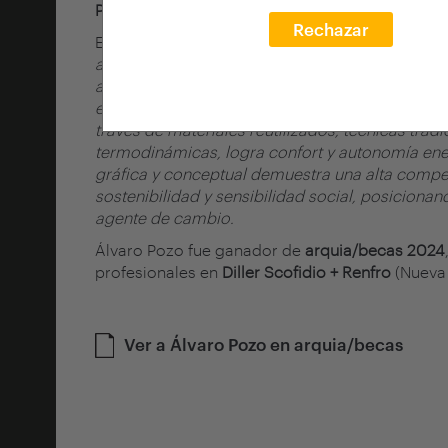
Premio PFC/TFM COAM 2025
Rechazar
El jurado ha señalado:
El proyecto aborda el c
arquitectura reparadora, integrando los ODS
co
ambiental y económico. Destaca por su balanc
economía circular, regeneración paisajística y 
través de materiales
reutilizados, técnicas tradi
termodinámicas, logra confort y autonomía
ene
gráfica y conceptual demuestra una alta compe
sostenibilidad y sensibilidad social, posiciona
agente de cambio.
Álvaro Pozo fue ganador de
arquia/becas 2024
profesionales en
Diller Scofidio + Renfro
(Nueva 
Ver a Álvaro Pozo en arquia/becas