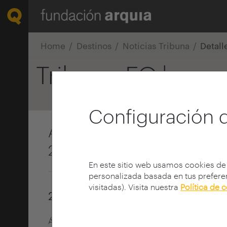
Home
Destinos
Noticias Tribuna
Detall
Tribuna FQ
|
La comu
Configuración 
Álvaro Pozo, Primer Prem
2025
En este sitio web usamos cookies de
personalizada basada en tus preferen
visitadas). Visita nuestra
Política de 
24 octubre 2025
Álvaro Pozo Pérez, de la Universidad CEU San 