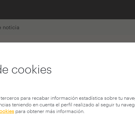
e noticia
nidad de Fundación Arquia
de cookies
io PFC/TFM COAM
 terceros para recabar información estadística sobre tu nav
cias teniendo en cuenta el perfil realizado al seguir tu nave
cookies
para obtener más información.
Pablo, ha ganado el
Primer