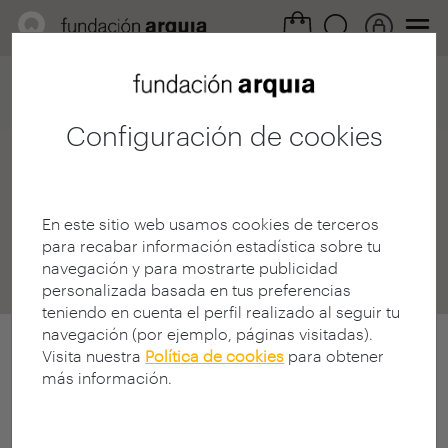
Home
Destinos
Noticias Tribuna
Detalle noticia
Configuración de cookies
Tribuna FQ
|
La
comunidad de Fundación
En este sitio web usamos cookies de terceros
para recabar información estadística sobre tu
Arquia
navegación y para mostrarte publicidad
personalizada basada en tus preferencias
teniendo en cuenta el perfil realizado al seguir tu
navegación (por ejemplo, páginas visitadas).
Visita nuestra
Política de cookies
para obtener
más información.