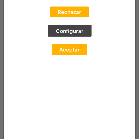
Rechazar
Configurar
Aceptar
Manuel Bouzas Barcala, Premio
Princesa de Girona Arte 2025
23 julio 2025
El arquitecto, docente y comisario
Manuel Bouzas
Barcala
ha sido distinguido con el
Premio Princesa
de Girona Arte 2025,
en la ceremonia de entrega
presidida por SS.MM. los Reyes con la presencia de
SS.AA.RR. la Princesa de Asturias y de Girona y la