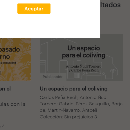
6 Resultados
Aceptar
Publicación
en el
Un espacio para el coliving
Carlos Peña Rech; Antonio Ñudi
las con la
Tornero; Gabriel Pérez-Sauquillo, Borja
de; Martín-Navarro, Araceli
Colección: Sin prejuicios 3
s 4