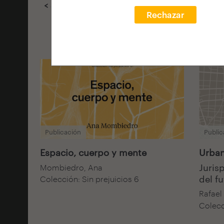
< Seleccionar filtros
Rechazar
Publicación
Public
Espacio, cuerpo y mente
Urban
Juris
Mombiedro, Ana
del f
Colección: Sin prejuicios 6
Rafael
Colecc