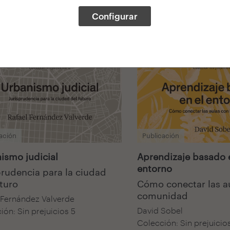
Configurar
ación
Publicación
ismo judicial
Aprendizaje basado 
entorno
prudencia para la ciudad
uturo
Cómo conectar las au
comunidad
 Fernández Valverde
David Sobel
ión: Sin prejuicios 5
Colección: Sin prejuicio