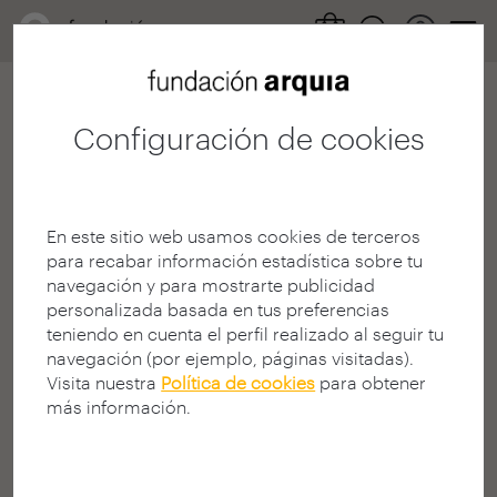
Configuración de cookies
404
En este sitio web usamos cookies de terceros
para recabar información estadística sobre tu
navegación y para mostrarte publicidad
personalizada basada en tus preferencias
teniendo en cuenta el perfil realizado al seguir tu
¡Página no encontrada!
navegación (por ejemplo, páginas visitadas).
Visita nuestra
Política de cookies
para obtener
¿Busca algo en la Web?
más información.
La página solicitada puede no estar disponible, haber
cambiado de dirección (URL), o no existir.