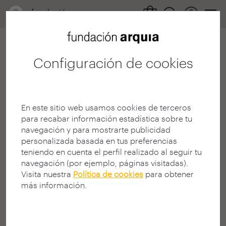
Configuración de cookies
404
En este sitio web usamos cookies de terceros
para recabar información estadística sobre tu
navegación y para mostrarte publicidad
personalizada basada en tus preferencias
teniendo en cuenta el perfil realizado al seguir tu
¡Página no encontrada!
navegación (por ejemplo, páginas visitadas).
Visita nuestra
Política de cookies
para obtener
¿Busca algo en la Web?
más información.
La página solicitada puede no estar disponible, haber
cambiado de dirección (URL), o no existir.