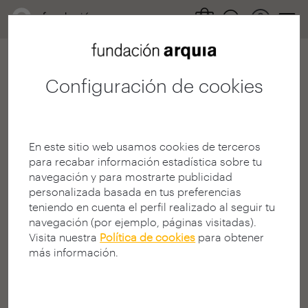
Configuración de cookies
404
En este sitio web usamos cookies de terceros
para recabar información estadística sobre tu
navegación y para mostrarte publicidad
personalizada basada en tus preferencias
teniendo en cuenta el perfil realizado al seguir tu
¡Página no encontrada!
navegación (por ejemplo, páginas visitadas).
Visita nuestra
Política de cookies
para obtener
¿Busca algo en la Web?
más información.
La página solicitada puede no estar disponible, haber
cambiado de dirección (URL), o no existir.