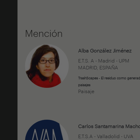
Mención
Alba González Jiménez
E.T.S. A - Madrid - UPM
MADRID, ESPAÑA
TrashScapes - El residuo como genera
paisajes
Paisaje
Carlos Santamarina Mach
E.T.S.A - Valladolid - UVA