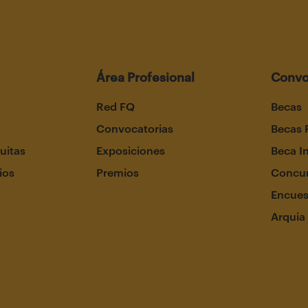
Área Profesional
Convo
Red FQ
Becas
Convocatorias
Becas 
uitas
Exposiciones
Beca I
ios
Premios
Concur
Encues
Arquia