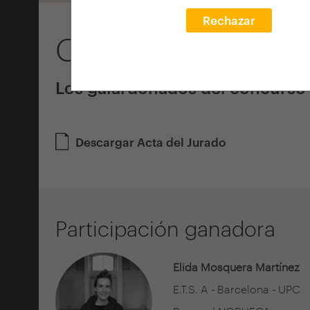
Rechazar
Convocatoria 20
Los galardonados del concurso 
Descargar Acta del Jurado
Participación ganadora
Elida Mosquera Martínez
E.T.S. A - Barcelona - UPC