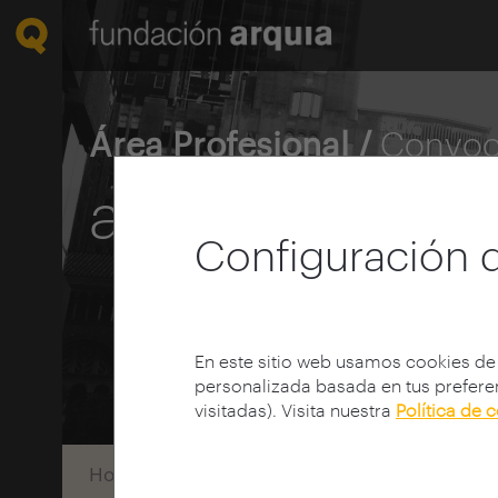
Área Profesional /
Convoc
arquia / inves
Configuración 
En este sitio web usamos cookies de
personalizada basada en tus preferen
visitadas). Visita nuestra
Política de 
Home
Convocatorias
Investigación
Con