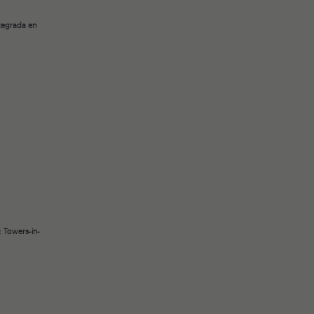
ntegrada en
: Towers-in-