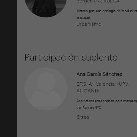
Bergen | NORUEGA
Materia gris: una ecología de la salud i
la ciudad
Urbanismo
Participación suplente
Ana García Sánchez
E.T.S. A - València - UPV
ALICANTE
Alternativas residenciales para mayores
the-Park en NYC
Otros