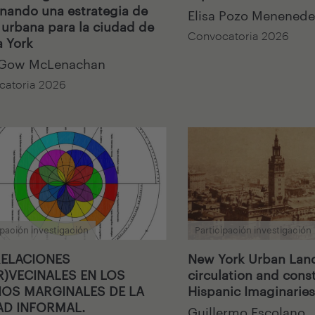
nando una estrategia de
Elisa Pozo Menenede
 urbana para la ciudad de
Convocatoria 2026
 York
 Gow McLenachan
catoria 2026
ipación investigación
Participación investigación
RELACIONES
New York Urban Land
R)VECINALES EN LOS
circulation and const
IOS MARGINALES DE LA
Hispanic Imaginaries
AD INFORMAL.
Guillermo Escolano