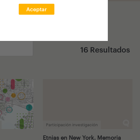
Aceptar
16 Resultados
Participación investigación
Etnias en New York. Memoria