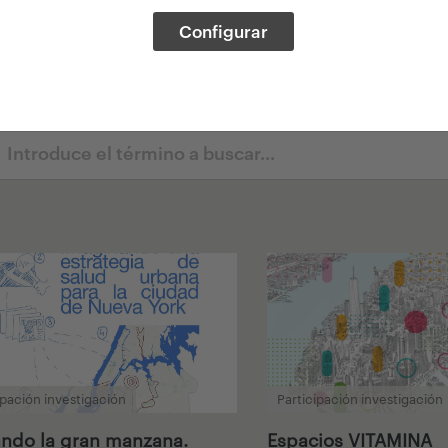
Configurar
ipaciones
ipación investigación
Participación investigación
ndo la gran manzana.
Espacios VITAMINA