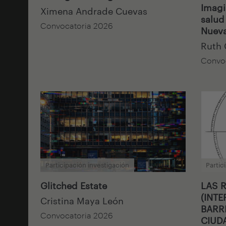
Imagi
Ximena Andrade Cuevas
salud
Convocatoria 2026
Nueva
Ruth
Convo
Participación investigación
Partic
Glitched Estate
LAS 
(INTE
Cristina Maya León
BARR
Convocatoria 2026
CIUD