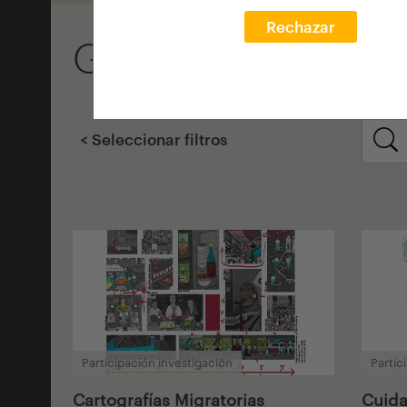
Rechazar
Galería de partic
< Seleccionar filtros
Participación investigación
Partic
Cartografías Migratorias
Cuida