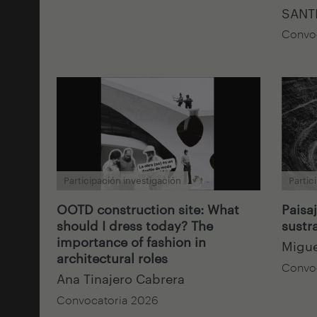
SANT
Convo
Participación investigación
Partic
OOTD construction site: What
Paisa
should I dress today? The
sustr
importance of fashion in
Migu
architectural roles
Convo
Ana Tinajero Cabrera
Convocatoria 2026