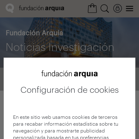
Fundación Arquia
Noticias Investigación
Home
Convocatorias
Investigación
Noticias
Configuración de cookies
En este sitio web usamos cookies de terceros
para recabar información estadística sobre tu
< Seleccionar filtros
29 Resultados
navegación y para mostrarte publicidad
personalizada basada en tus preferencias