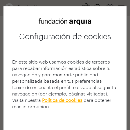
Configuración de cookies
404
En este sitio web usamos cookies de terceros
para recabar información estadística sobre tu
navegación y para mostrarte publicidad
personalizada basada en tus preferencias
teniendo en cuenta el perfil realizado al seguir tu
¡Página no encontrada!
navegación (por ejemplo, páginas visitadas).
Visita nuestra
Política de cookies
para obtener
¿Busca algo en la Web?
más información.
La página solicitada puede no estar disponible, haber
cambiado de dirección (URL), o no existir.