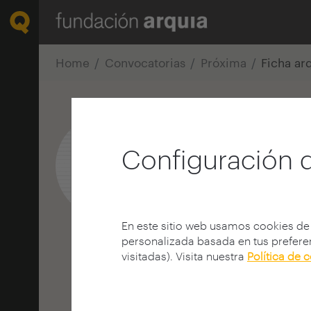
Home
Convocatorias
Próxima
Ficha ar
Pedro López 
Configuración 
Arquitecto
E.T.S. A - Madrid - UPM
MADRID | ESPAÑA
1004arquitectos.com
En este sitio web usamos cookies de
personalizada basada en tus preferen
visitadas). Visita nuestra
Política de 