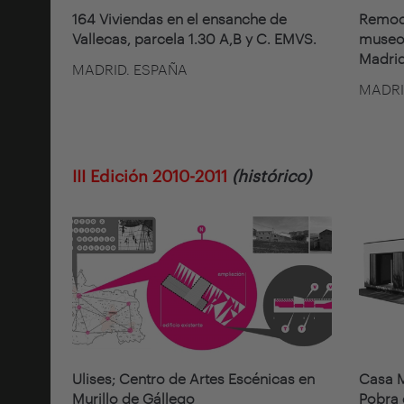
164 Viviendas en el ensanche de
Remode
Vallecas, parcela 1.30 A,B y C. EMVS.
museo 
Madrid
MADRID. ESPAÑA
MADRI
III Edición 2010-2011
(histórico)
Ulises; Centro de Artes Escénicas en
Casa M
Murillo de Gállego
Pobra 