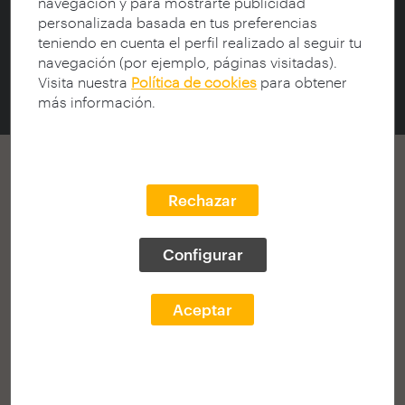
digitales del Centro de Documentación
navegación y para mostrarte publicidad
desde un punto de vista transversal y
personalizada basada en tus preferencias
teniendo en cuenta el perfil realizado al seguir tu
multidisciplinar además de potenciar la
navegación (por ejemplo, páginas visitadas).
exploración del catálogo por bloques
Visita nuestra
Política de cookies
para obtener
programáticos.
más información.
Rechazar
Configurar
Aceptar