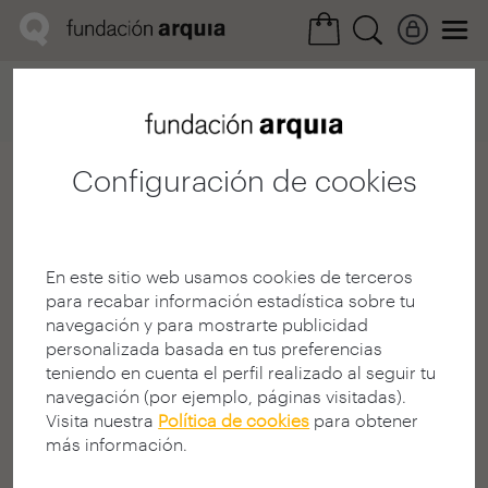
Home
Convocatorias
Próxima
Ficha arquitecto
Configuración de cookies
Javier Ubillos Pernaut
Arquitecto
E.T.S. A - San Sebastián - UPV
En este sitio web usamos cookies de terceros
GUIPÚZCOA | ESPAÑA
para recabar información estadística sobre tu
www.vaumm.com
navegación y para mostrarte publicidad
personalizada basada en tus preferencias
teniendo en cuenta el perfil realizado al seguir tu
navegación (por ejemplo, páginas visitadas).
Visita nuestra
Política de cookies
para obtener
más información.