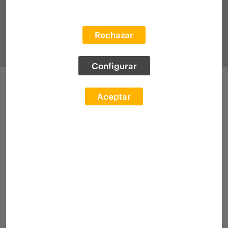
Rechazar
Configurar
Participaciones
Aceptar
II Edición 2008-2009
(histórico)