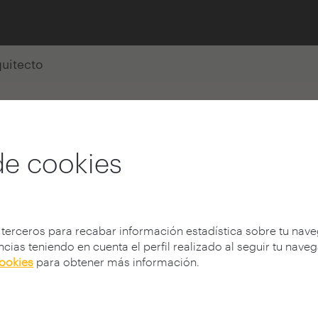
quitecto
o martinez
de cookies
 UPV
.es/blog/
 terceros para recabar información estadística sobre tu nav
cias teniendo en cuenta el perfil realizado al seguir tu nave
cookies
para obtener más información.