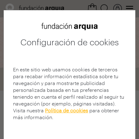
Área Profesional /
Convocatorias
Configuración de cookies
arquia / tesis
En este sitio web usamos cookies de terceros
Home
Convocatorias
Tesis
para recabar información estadística sobre tu
navegación y para mostrarte publicidad
X Edición 2015
personalizada basada en tus preferencias
teniendo en cuenta el perfil realizado al seguir tu
navegación (por ejemplo, páginas visitadas).
Concurso bienal orientado a la selección
Visita nuestra
Política de cookies
para obtener
de tesis doctorales inéditas con la
más información.
intención de incrementar el fondo
editorial de la colección arquia/tesis,