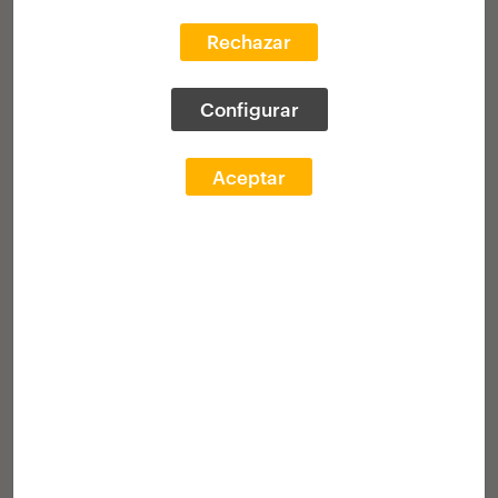
poniendo al alcance del público
interesado un valioso material que, de
Rechazar
otro modo, resultaría difícilmente
accesible.
Configurar
Aceptar
Galería
Ganadores