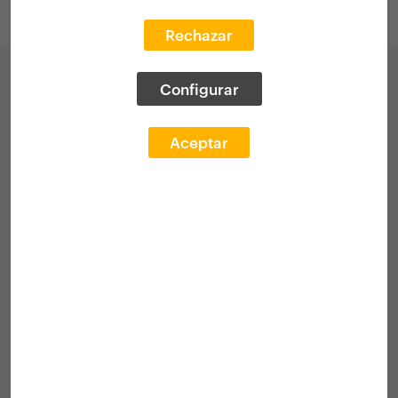
Rechazar
Premiado
Configurar
PRIMER PREMIO
Aceptar
Eva Gil Lopesino
E.T.S.A - Madrid - UPM
MADRID | ESPAÑA
Dispositivos tecnológicos
contemporáneos. De las relaciones
entre arquitectura y computación
desde mediados del S. XX hasta la
actualidad.
ArquitectA