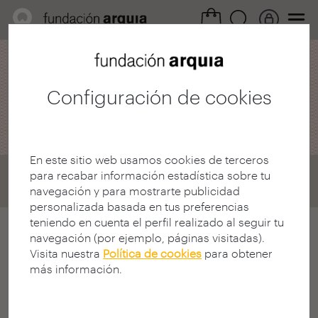
Área Profesional /
Convocatorias
Configuración de cookies
arquia / tesis
En este sitio web usamos cookies de terceros
Home
Convocatorias
Tesis
para recabar información estadística sobre tu
Convocatoria 2025
Ganadores
navegación y para mostrarte publicidad
personalizada basada en tus preferencias
teniendo en cuenta el perfil realizado al seguir tu
XV concurso bienal. Ganadores
navegación (por ejemplo, páginas visitadas).
Visita nuestra
Política de cookies
para obtener
Los galardonados del XV concurso bienal de la
más información.
Fundación Arquia correspondiente a 2025, son:
Acta del Jurado