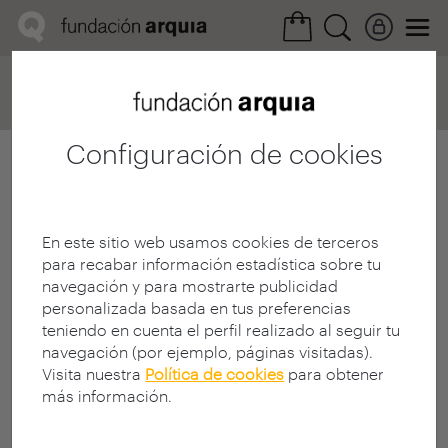
Home
Noticias
La Fundación
Fundación Arquia
Detalle noticia
Configuración de cookies
En este sitio web usamos cookies de terceros
para recabar información estadística sobre tu
navegación y para mostrarte publicidad
personalizada basada en tus preferencias
teniendo en cuenta el perfil realizado al seguir tu
navegación (por ejemplo, páginas visitadas).
Visita nuestra
Política de cookies
para obtener
Frank Gehry (1929-
más información.
2025)