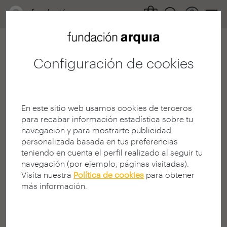
Configuración de cookies
404
En este sitio web usamos cookies de terceros
para recabar información estadística sobre tu
navegación y para mostrarte publicidad
personalizada basada en tus preferencias
teniendo en cuenta el perfil realizado al seguir tu
¡Página no encontrada!
navegación (por ejemplo, páginas visitadas).
Visita nuestra
Política de cookies
para obtener
¿Busca algo en la Web?
más información.
La página solicitada puede no estar disponible, haber
cambiado de dirección (URL), o no existir.