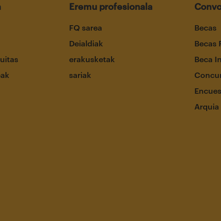
a
Eremu profesionala
Convo
FQ sarea
Becas
Deialdiak
Becas 
uitas
erakusketak
Beca I
eak
sariak
Concur
Encues
Arquia