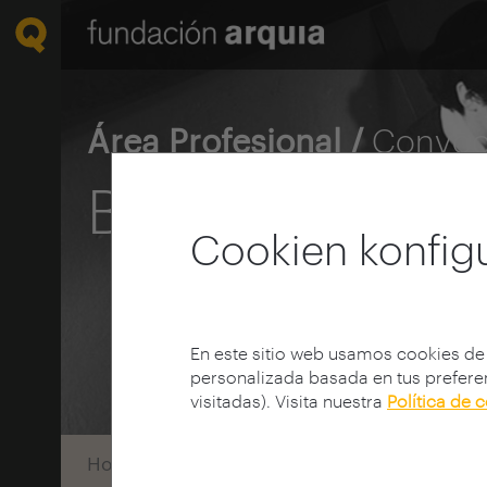
Área Profesional /
Convoc
Becas 2022
Cookien konfig
En este sitio web usamos cookies de
personalizada basada en tus preferen
visitadas). Visita nuestra
Política de 
Home
Convocatorias
Becas
Convocato