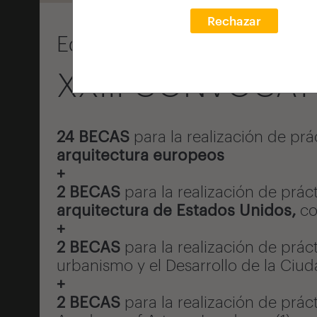
Rechazar
Edición 2022
XXIII CONVOCA
24
BECAS
para la realización de prá
arquitectura europeos
+
2
BECAS
para la realización de prác
arquitectura de Estados Unidos,
co
+
2
BECAS
para la realización de prác
urbanismo y el Desarrollo de la Ciu
+
2 BECAS
para la realización de prác