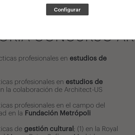
Configurar
TORIA CONCURSO AR
cticas profesionales en
estudios de
ticas profesionales en
estudios de
n la colaboración de Architect-US
ticas profesionales en el campo del
dad en la
Fundación Metrópoli
ticas de
gestión cultural
; (1) en la Royal