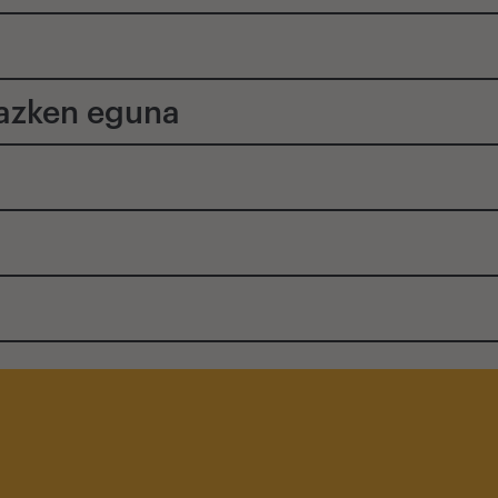
a
 azken eguna