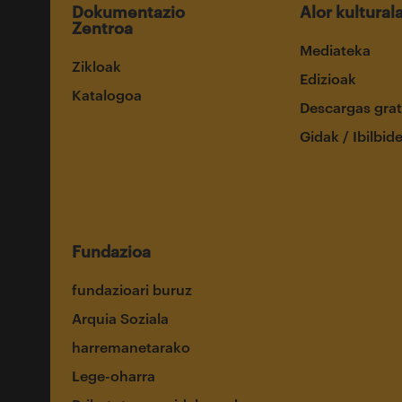
Dokumentazio
Alor kultural
Zentroa
Mediateka
Zikloak
Edizioak
Katalogoa
Descargas grat
Gidak / Ibilbid
Fundazioa
fundazioari buruz
Arquia Soziala
harremanetarako
Lege-oharra