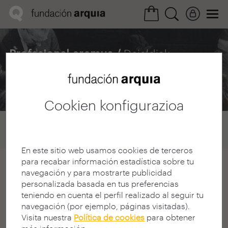
Profesional eremua /
Deialdiak
2021eko Bekak
Cookien konfigurazioa
Home
Convocatorias
Becas
Convocatoria 2022
Ganadores
En este sitio web usamos cookies de terceros
para recabar información estadística sobre tu
2022eko deialdia. Irabazleak
navegación y para mostrarte publicidad
personalizada basada en tus preferencias
teniendo en cuenta el perfil realizado al seguir tu
navegación (por ejemplo, páginas visitadas).
Emaitzen txostena
Lehiaketaren akta
Visita nuestra
Política de cookies
para obtener