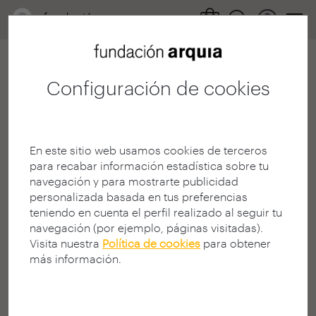
Configuración de cookies
404
En este sitio web usamos cookies de terceros
para recabar información estadística sobre tu
navegación y para mostrarte publicidad
personalizada basada en tus preferencias
teniendo en cuenta el perfil realizado al seguir tu
¡Página no encontrada!
navegación (por ejemplo, páginas visitadas).
Visita nuestra
Política de cookies
para obtener
¿Busca algo en la Web?
más información.
La página solicitada puede no estar disponible, haber
cambiado de dirección (URL), o no existir.