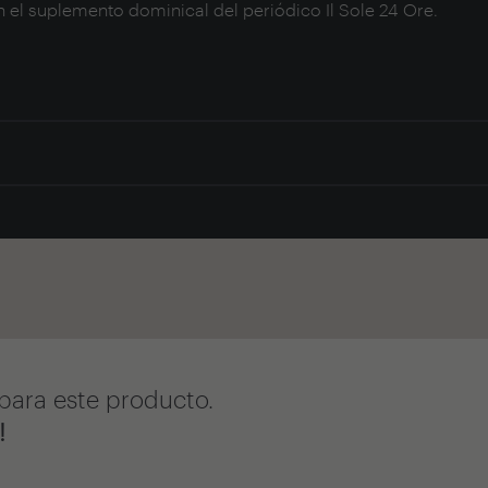
n el suplemento dominical del periódico Il Sole 24 Ore.
para este producto.
!