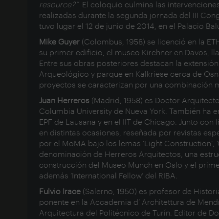
resource?”
El coloquio culmina las intervenciones 
realizadas durante la segunda jornada del III Con
tuvo lugar el 12 de junio de 2014, en el Palacio B
Mike Guyer
(Colombus, 1958) se licenció en la ET
su primer edificio, el museo Kirchner en Davos, l
Entre sus obras posteriores destacan la extensió
Arqueológico y parque en Kalkriese cerca de Osna
proyectos se caracterizan por una combinación mu
Juan Herreros
(Madrid, 1958) es Doctor Arquitecto
Columbia University de Nueva York. También ha ens
EPF de Lausana y en el IIT de Chicago. Junto con 
en distintas ocasiones, reseñada por revistas e
por el MoMA bajo los lemas ‘Light Construction’, 
denominación de Herreros Arquitectos, una estruc
construcción del Museo Munch en Oslo y el prime
además ‘International Fellow’ del RIBA.
Fulvio Irace
(Salerno, 1950) es profesor de Historia
ponente en la Accademia d’ Architettura de Mendr
Arquitectura del Politécnico de Turín. Editor de