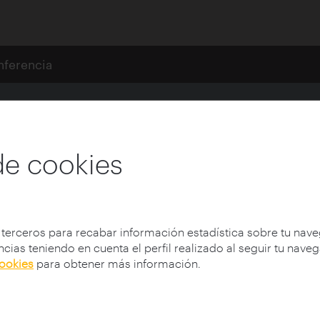
nferencia
icacia
de cookies
Institución:
Fundación Arquitectura y Soci
Lugar:
Pamplona / ESPAÑA
 terceros para recabar información estadística sobre tu nav
Fecha:
12/06/2014
cias teniendo en cuenta el perfil realizado al seguir tu nave
Tipología:
Mesas redondas
cookies
para obtener más información.
Participantes:
Guyer, Mike (1958-), Herreros,
Fulvio (1950-)
Autor - Congreso:
Congreso Internacional d