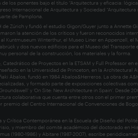
de los ponentes bajo el título “Arquitectura y eficacia: lógica
greso Internacional de Arquitectura y Sociedad “Arquitectura 
aluarte de Pamplona.
H de Zúrich y fundó el estudio Gigon/Guyer junto a Annette G
lamaron la atención de los críticos y fueron reconocidos inte
n al Kuntmuseum Winterthur, el Museo Liner en Appenzell, el
brück y dos nuevos edificios para el Museo del Transporte 
y personal de la construcción, los materiales y la forma.
, Catedrático de Proyectos en la ETSAM y Full Professor en 
eñado en la Universidad de Princeton, en la Architectural As
Iñaki Ábalos, fundó en 1984 Abalos&Herreros. La obra de A
specializadas, y formado parte de exposiciones colectivas co
‘Groundswell’ y ‘On Site: New Architecture in Spain’. Desde 2
tura colaborativa que cuenta entre otros con el primer premi
r premio del Centro Internacional de Convenciones de Bogot
 y Crítica Contemporánea en la Escuela de Diseño del Polité
isio, y miembro del comité académico del doctorado en His
 Domus (1980-1986) y Abitare (1987-2007), escribe periódica