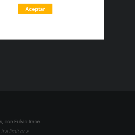
Aceptar
ondas
, con Fulvio Irace.
it a limit or a