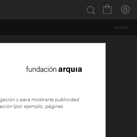
volver
edad
egación y para mostrarte publicidad
gación (por ejemplo, páginas
 Juan (1958-), Irace,
e Arquitectura y