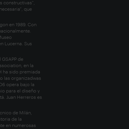
s constructivas”,
necesaria”, que
igon en 1989. Con
rnacionalmente.
 Museo
en Lucerna. Sus
el GSAPP de
sociation, en la
&H ha sido premiada
mo las organizadwas
006 opera bajo la
o para el diseño y
á. Juan Herreros es
cnico de Milán,
toria de la
mente en numerosas