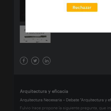
Rechazar
Arquitectura y eficacia
Arquitectura Necesaria – Debate "Arquitectura y ef
Fulvio Irace propone la siguiente pregunta, que in