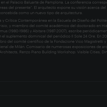
”, en el Palacio Baluarte de Pamplona. La conferencia corres
reas del presente”. El arquitecto expone su visión acerca del
r concebida como un nuevo tipo de arquitectura.
 y Crítica Contemporánea en la Escuela de Diseño del Polité
isio, y miembro del comité académico del doctorado en His
 Domus (1980-1986) y Abitare (1987-2007), escribe periódica
 el suplemento dominical del periódico Il Sole 24 Ore. En 200
bro del comité científico de la Fondazione Vico Magistretti 
rienal de Milán. Comisario de numerosas exposiciones de arq
Architects, Renzo Piano Building Workshop: Visible Cities, Di