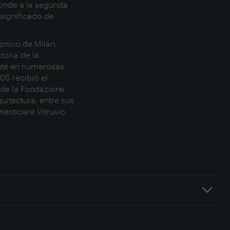
ponde a la segunda
 significado de
cnico de Milán,
toria de la
mente en numerosas
5 recibió el
y de la Fondazione
uitectura, entre sus
menticare Vitruvio,