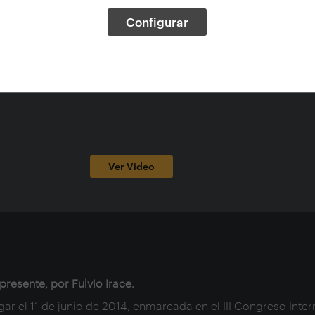
Tema:
Conferencias, Arquitectos -- Italia, 
Congresos
Configurar
Idioma V.O.:
Inglés
Tipo de documento:
Audiovisuales
Formato:
Recurso en línea
Duración:
22 minutos
Ver Video
presente, por Fulvio Irace.
gar el 11 de junio de 2014, enmarcada en el III Congreso Inte