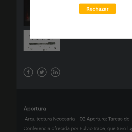
Rechazar
Apertura
Arquitectura Necesaria – 02 Apertura: Tareas del 
Conferencia ofrecida por Fulvio Irace, que tuvo lu