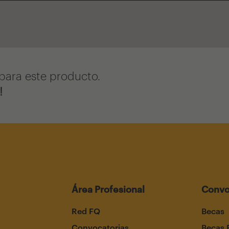
para este producto.
!
Área Profesional
Convo
Red FQ
Becas
Convocatorias
Becas 