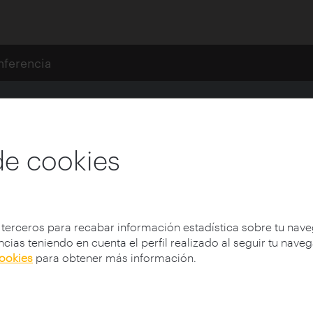
nferencia
lvio Irace
de cookies
Institución:
Fundación Arquitectura y Soci
Lugar:
Pamplona / ESPAÑA
 terceros para recabar información estadística sobre tu nav
Fecha:
11/06/2014
cias teniendo en cuenta el perfil realizado al seguir tu nave
Tipología:
Seminarios y Congresos
cookies
para obtener más información.
Participantes:
Irace, Fulvio (1950-)
Autor - Congreso:
Congreso Internacional d
Sociedad (3º. 2014. Pamplona)