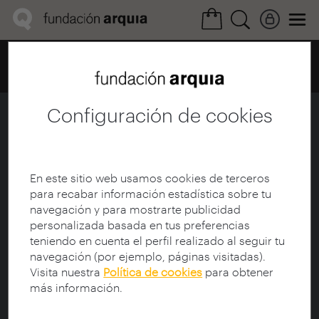
Home
Mediateca
Filmoteca
Detalle Conferencia
Presentación libro 'Siza x Siza'
Configuración de cookies
Mesa redonda [português]
En este sitio web usamos cookies de terceros
para recabar información estadística sobre tu
navegación y para mostrarte publicidad
personalizada basada en tus preferencias
teniendo en cuenta el perfil realizado al seguir tu
navegación (por ejemplo, páginas visitadas).
Visita nuestra
Política de cookies
para obtener
más información.