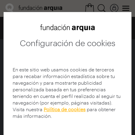
Home
Mediateca
Filmoteca
Detalle Conferencia
Configuración de cookies
V Foro Arquia/Próxima Málaga
2016
Presentación realizaciones: Carles Enrich
En este sitio web usamos cookies de terceros
para recabar información estadística sobre tu
[Nuevo acceso al centro histórico de
navegación y para mostrarte publicidad
Gironella]
personalizada basada en tus preferencias
teniendo en cuenta el perfil realizado al seguir tu
navegación (por ejemplo, páginas visitadas).
Visita nuestra
Política de cookies
para obtener
más información.