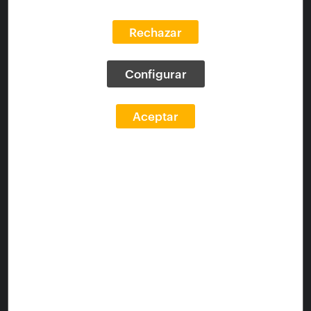
Rechazar
Configurar
Institución:
Fundación Arquia
Fecha:
22/10/2020
Tipología:
Seminarios y Congresos
Aceptar
Participantes:
Carnicero, Iñaqui, Candela Alcover, Sol
Autor - Congreso:
Foro Arquia/Próxima (7º. 2020.
Barcelona)
Tema:
Mesas redondas , Arquitectura, Arquitectura --
Legislación, Arquitectos -- Profesión
Tema - Entidad:
Fundación Arquia, España. Ministerio de
Transportes, Movilidad y Agenda Urbana
Idioma V.O.:
Español
Tipo de documento:
Audiovisuales
Formato:
Recurso en línea
Duración:
25 minutos