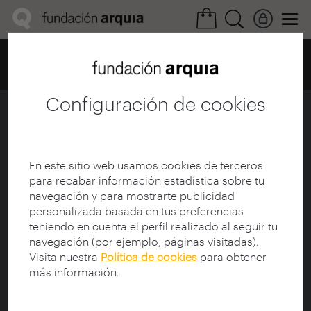
Home
Mediateca
Filmoteca
Detalle Documental
Configuración de cookies
Milan, Italy.
CZA Cino Zucchi Architetti
En este sitio web usamos cookies de terceros
para recabar información estadística sobre tu
navegación y para mostrarte publicidad
personalizada basada en tus preferencias
teniendo en cuenta el perfil realizado al seguir tu
navegación (por ejemplo, páginas visitadas).
Visita nuestra
Política de cookies
para obtener
más información.