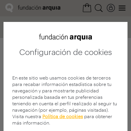
Home
Noticias
Convocatorias
Próxima
Detalle noticia
Configuración de cookies
En este sitio web usamos cookies de terceros
para recabar información estadística sobre tu
navegación y para mostrarte publicidad
personalizada basada en tus preferencias
teniendo en cuenta el perfil realizado al seguir tu
Resultados VII
navegación (por ejemplo, páginas visitadas).
Visita nuestra
Política de cookies
para obtener
convocatoria
más información.