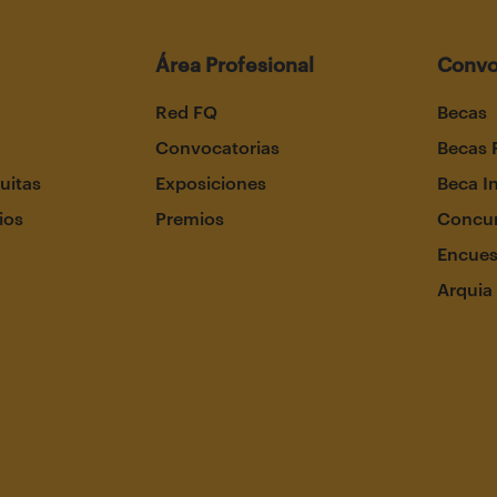
Área Profesional
Convo
Red FQ
Becas
Convocatorias
Becas 
uitas
Exposiciones
Beca I
ios
Premios
Concur
Encues
Arquia