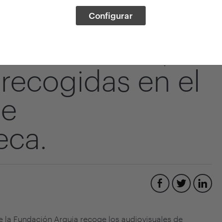
rendidas: El
Configurar
enta su obra,
recogidas en el
de
eca.
 la Fundación Arquia recoge los audiovisuales de