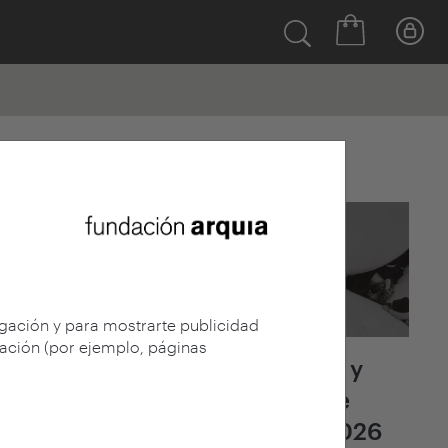
Últimas noticias
egación y para mostrarte publicidad
gación (por ejemplo, páginas
Fallo del jurado y
adjudicación de
arquia/becas 2026