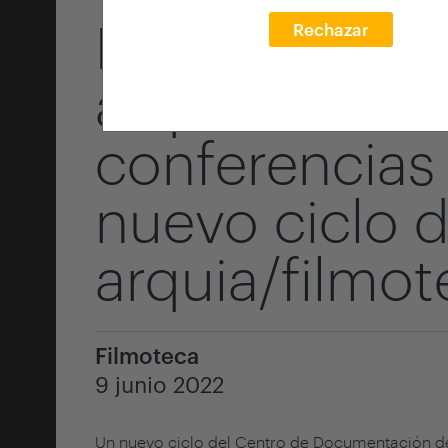
Lecciones ap
Rechazar
arquitecto cu
conferencias 
nuevo ciclo 
arquia/filmot
Filmoteca
9 junio 2022
Un nuevo ciclo del Centro de Documentación de