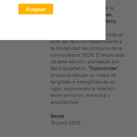
El jurado del concurso de la
Aceptar
XXVII edición arquia/becas,
formado por
Bet Capdeferro,
cofundadora de
bosch.capdeferro, ha emitido el
acta del fallo correspondiente a
la modalidad de concurso de la
convocatoria 2026. El enunciado
de esta edición, planteado por
Bet Capdeferro,
“Toponimias”
,
proponía dibujar un mapa de
tangibles e intangibles de un
lugar, explorando la relación
entre territorio, memoria y
arquitectura.
Becas
19 junio 2026