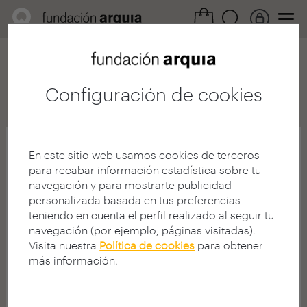
Configuración de cookies
Archivo
Prensa
2020
2017
2016
2015
2014
201
En este sitio web usamos cookies de terceros
para recabar información estadística sobre tu
navegación y para mostrarte publicidad
personalizada basada en tus preferencias
teniendo en cuenta el perfil realizado al seguir tu
navegación (por ejemplo, páginas visitadas).
Visita nuestra
Política de cookies
para obtener
más información.