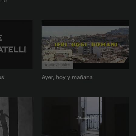
Audiovisuales
os
Ayer, hoy y mañana