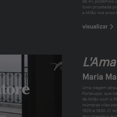
da A1, podemos v
town projetada p
a Milão nos anos 
visualizar
L'Ama
Maria Mau
Uma viagem atravé
Portaluppi, que 
de Milão com o Pl
inúmeras vilas pa
1920 e 1930. O 'a
documentário expe