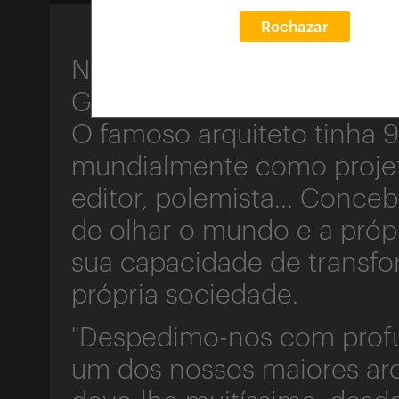
Rechazar
No domingo, 15 de março, 
Gregotti por pneumonia d
O famoso arquiteto tinha 
mundialmente como projetis
editor, polemista... Conce
de olhar o mundo e a própr
sua capacidade de transf
própria sociedade.
"Despedimo-nos com profund
um dos nossos maiores arq