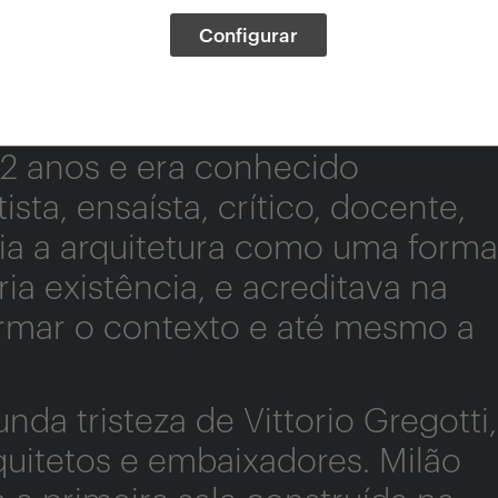
Configurar
soubemos da morte de Vittorio
esencadeada pelo coronavírus.
92 anos e era conhecido
ta, ensaísta, crítico, docente,
bia a arquitetura como uma forma
ia existência, e acreditava na
ormar o contexto e até mesmo a
a tristeza de Vittorio Gregotti,
uitetos e embaixadores. Milão