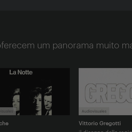
 oferecem um panorama muito ma
isuales
Audiovisuales
che
Vittorio Gregotti
il disegno della ragi