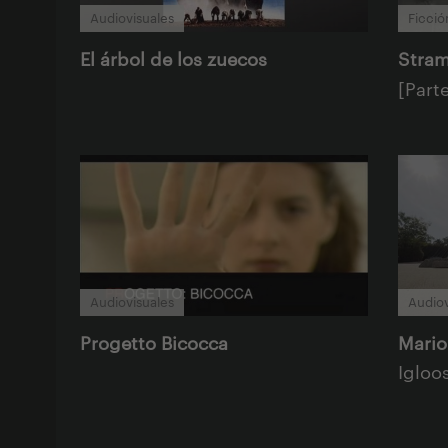
Audiovisuales
Ficció
El árbol de los zuecos
Stram
[Parte
Audiovisuales
Audiov
Progetto Bicocca
Mario
Igloo