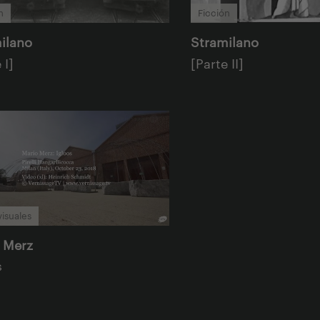
n
Ficción
ilano
Stramilano
 I]
[Parte II]
isuales
 Merz
s