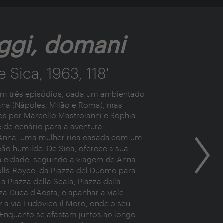
oggi, domani
e Sica, 1963, 118'
 em três episódios, cada um ambientado
ana (Nápoles, Milão e Roma), mas
os por Marcello Mastroianni e Sophia
e de cenário para a aventura
 Anna, uma mulher rica casada com um
o humilde. De Sica, oferece a sua
da cidade, seguindo a viagem de Anna
lls-Royce, da Piazza del Duomo para
a Piazza della Scala, Piazza della
za Duca d'Aosta, e apanhar a viale
r à via Ludovico il Moro, onde o seu
Enquanto se afastam juntos ao longo