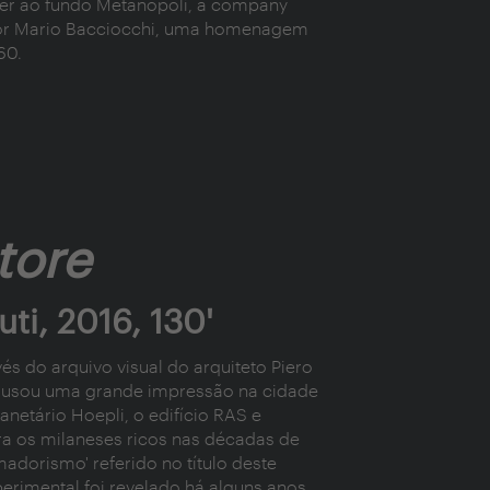
er ao fundo Metanopoli, a company
or Mario Bacciocchi, uma homenagem
60.
tore
ti, 2016, 130'
s do arquivo visual do arquiteto Piero
causou uma grande impressão na cidade
anetário Hoepli, o edifício RAS e
ra os milaneses ricos nas décadas de
madorismo' referido no título deste
rimental foi revelado há alguns anos,