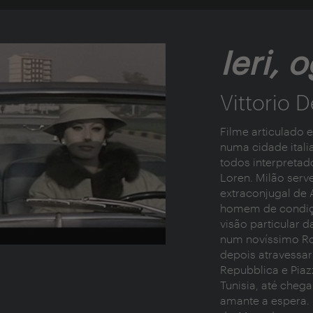
Ieri, 
Vittorio D
Filme articulado
numa cidade itali
todos interpretad
Loren. Milão serv
extraconjugal de
homem de condiçã
visão particular 
num novíssimo Ro
depois atravessar 
Repubblica e Piaz
Tunisia, até chega
amante a espera. 