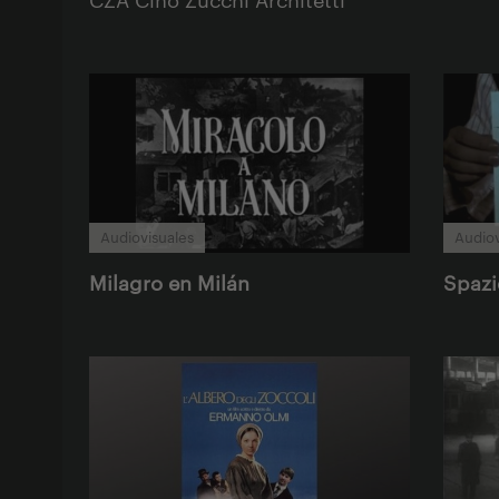
Audiovisuales
Audiov
Milagro en Milán
Spazio