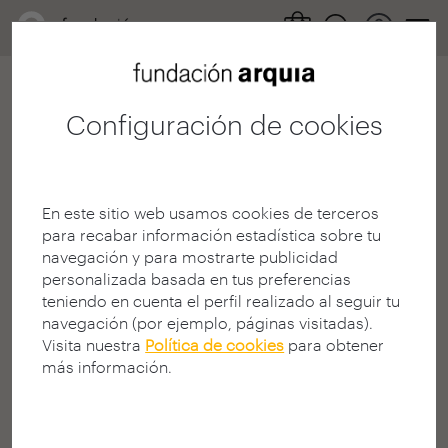
Configuración de cookies
404
En este sitio web usamos cookies de terceros
para recabar información estadística sobre tu
navegación y para mostrarte publicidad
personalizada basada en tus preferencias
teniendo en cuenta el perfil realizado al seguir tu
¡Página no encontrada!
navegación (por ejemplo, páginas visitadas).
Visita nuestra
Política de cookies
para obtener
¿Busca algo en la Web?
más información.
La página solicitada puede no estar disponible, haber
cambiado de dirección (URL), o no existir.