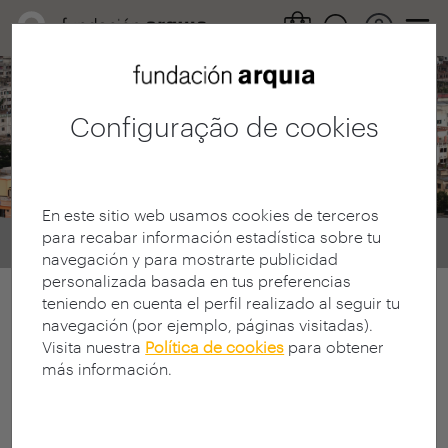
Fundação Arquia
Configuração de cookies
Notícias Filmoteca
En este sitio web usamos cookies de terceros
para recabar información estadística sobre tu
Home
Mediateca
Filmoteca
notícias
navegación y para mostrarte publicidad
personalizada basada en tus preferencias
teniendo en cuenta el perfil realizado al seguir tu
navegación (por ejemplo, páginas visitadas).
Visita nuestra
Política de cookies
para obtener
más información.
< Selecionar filtros
0 Resultados