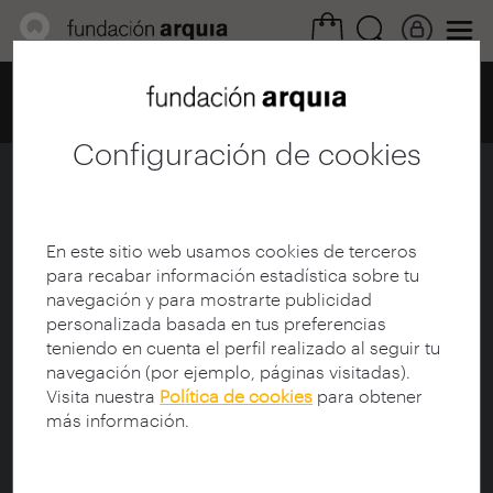
Home
Centro de documentación
Catálogo
Ficha
Configuración de cookies
Habitar
Ficha
|
|
Descarga
En este sitio web usamos cookies de terceros
para recabar información estadística sobre tu
navegación y para mostrarte publicidad
Título:
Habitar
personalizada basada en tus preferencias
Subtítulo:
Capítulo 6. Salud
teniendo en cuenta el perfil realizado al seguir tu
Número de la colección:
6
navegación (por ejemplo, páginas visitadas).
Colección:
Habitar
Visita nuestra
Política de cookies
para obtener
Director de documental:
Wüst, Verónica; Mora,
más información.
Joaquín
Productor:
Bascuñán, Fernando
Director de fotografía:
Jordán, Andrés (1979-)