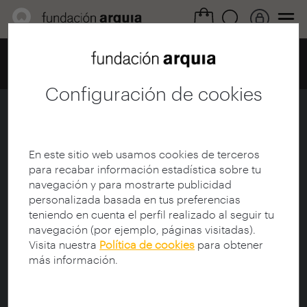
Home
Centro de documentación
Catálogo
Ficha
Configuración de cookies
Mies van der Rohe
Ficha
|
|
Descarga
En este sitio web usamos cookies de terceros
para recabar información estadística sobre tu
navegación y para mostrarte publicidad
Titulo de la Colección:
arquia/documental
personalizada basada en tus preferencias
Título:
Mies van der Rohe
teniendo en cuenta el perfil realizado al seguir tu
Subtítulo:
Mies
navegación (por ejemplo, páginas visitadas).
Director de documental:
Blackwood, Michael
Visita nuestra
Política de cookies
para obtener
Guionista:
Gastón Guirao, Cristina
más información.
Productor:
Blackwood, Michael
Protagonista:
Mies van der Rohe, Ludwig (1886-
1969)