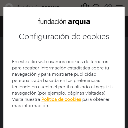
Home
Centro de documentación
Catálogo
Ficha
Configuración de cookies
La zona Arcade
Ficha
|
|
Descarga
En este sitio web usamos cookies de terceros
para recabar información estadística sobre tu
navegación y para mostrarte publicidad
Revista:
Blog Fundación Arquia
personalizada basada en tus preferencias
Título:
La zona Arcade
teniendo en cuenta el perfil realizado al seguir tu
Autor:
Benito Aranzana, Gloria (1988-)
navegación (por ejemplo, páginas visitadas).
Visita nuestra
Política de cookies
para obtener
más información.
Fecha de publicación:
11/01/2019
Idioma:
spa
Tipo de documento:
text
Tema materia:
Videojuegos