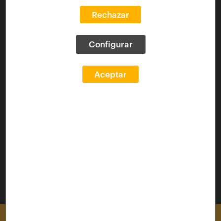
Tipo de contenido:
Artículos
Rechazar
Enlaces
Configurar
Fuente:
http://blogfundacion.arquia.es/2019/01/la-
zona-arcade/
Aceptar