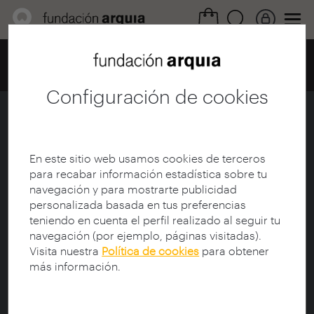
Home
Centro de documentación
Catálogo
Ficha
Configuración de cookies
El árbol de los zuecos
Ficha
|
|
Descarga
En este sitio web usamos cookies de terceros
para recabar información estadística sobre tu
navegación y para mostrarte publicidad
Título:
El árbol de los zuecos
personalizada basada en tus preferencias
Titulo original:
L'albero degli zoccoli
teniendo en cuenta el perfil realizado al seguir tu
Director:
Olmi, Ermanno (1931-2018)
navegación (por ejemplo, páginas visitadas).
Productor:
Rai Uno (Firma); Italnoleggio
Visita nuestra
Política de cookies
para obtener
Cinematografico
más información.
Interprete:
Ornaghi, Luigi (1931-2006); Moriggi,
Francesca (1938-2002)