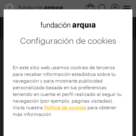
Home
Centro de documentación
Catálogo
Ficha
Configuración de cookies
Rem Koolhaas
Ficha
|
|
Descarga
En este sitio web usamos cookies de terceros
para recabar información estadística sobre tu
navegación y para mostrarte publicidad
Titulo de la Colección:
arquia/documental
personalizada basada en tus preferencias
Título:
Rem Koolhaas
teniendo en cuenta el perfil realizado al seguir tu
Subtítulo:
Más que un arquitecto
navegación (por ejemplo, páginas visitadas).
Director de documental:
Heidingsfelder, Markus;
Visita nuestra
Política de cookies
para obtener
Tesch, Min
más información.
Guionista:
Arroyo Muñoz, Eduardo (1964-)
Protagonista:
Koolhaas, Rem (1944-)