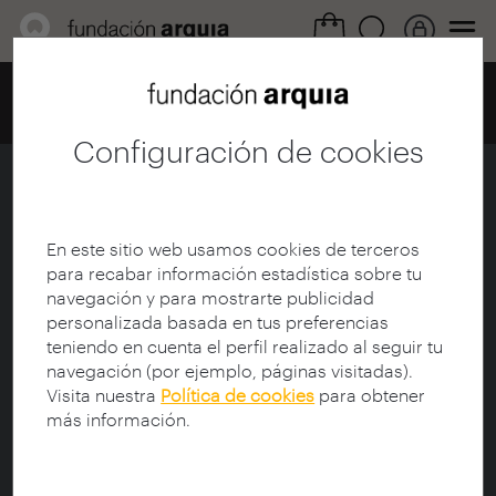
Home
Centro de documentación
Catálogo
Ficha
Configuración de cookies
The Rookery
Ficha
|
|
Descarga
En este sitio web usamos cookies de terceros
para recabar información estadística sobre tu
navegación y para mostrarte publicidad
Título:
The Rookery
personalizada basada en tus preferencias
Subtítulo:
A City's Rise from the Ashes
teniendo en cuenta el perfil realizado al seguir tu
Titulo original:
The Rookery
navegación (por ejemplo, páginas visitadas).
Subtitulo original:
A City's Rise from the Ashes
Visita nuestra
Política de cookies
para obtener
Autor:
Chicago Architecture Foundation
más información.
Protagonista:
Burnham, Daniel Hudson (1846-1912);
Root, John Wellborn (1850-1891)