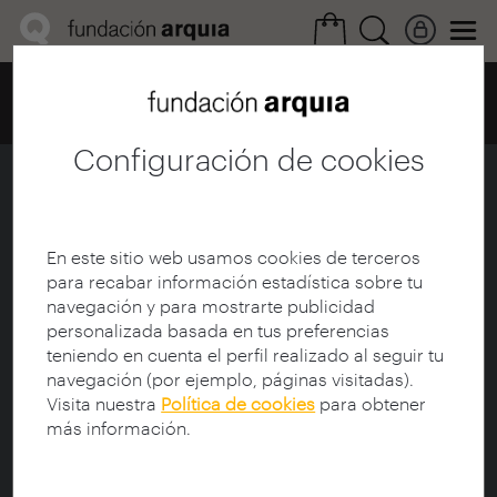
Home
Centro de documentación
Catálogo
Ficha
Configuración de cookies
In corpore sano
Ficha
|
|
Descarga
En este sitio web usamos cookies de terceros
para recabar información estadística sobre tu
navegación y para mostrarte publicidad
Título:
In corpore sano
personalizada basada en tus preferencias
Colección:
Escala humana
teniendo en cuenta el perfil realizado al seguir tu
Director:
Cléries. Jaume
navegación (por ejemplo, páginas visitadas).
Productor:
Radiotelevisión Española; Costa Est
Visita nuestra
Política de cookies
para obtener
Audiovisuals
más información.
Protagonista:
Domínguez Esteban, Martín (1897-
1970); Torroja, Eduardo (1899-1961); Peña
Ganchegui, Luis (1926-2009); Arniches Moltó,