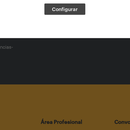
Configurar
ncias-
Área Profesional
Convo