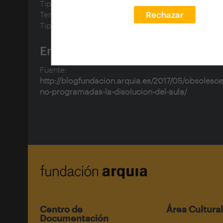
Tipo de documento:
text
Tema uso:
Centros de enseñanza; Escuelas
Rechazar
Tipo de contenido:
Artículos
Enlaces
Fuente:
http://blogfundacion.arquia.es/2017/05/obsolesce
no-programadas-la-disolucion-del-aula/
Centro de
Área Cultural
Documentación