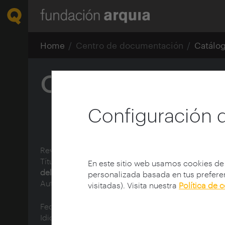
Home
Centro de documentación
Catálo
Obsolescencias n
Configuración 
Revista:
Blog Fundación Arquia
Título:
Obsolescencias no porgoramadas: la diso
En este sitio web usamos cookies de
del aula
personalizada basada en tus preferen
Autor:
Navarro, Virginia
visitadas). Visita nuestra
Política de 
Fecha de publicación:
25/05/2017
Idioma:
spa