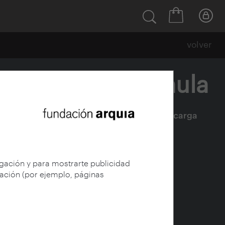
volver
disolución del aula
Ficha
|
|
Descarga
egación y para mostrarte publicidad
gación (por ejemplo, páginas