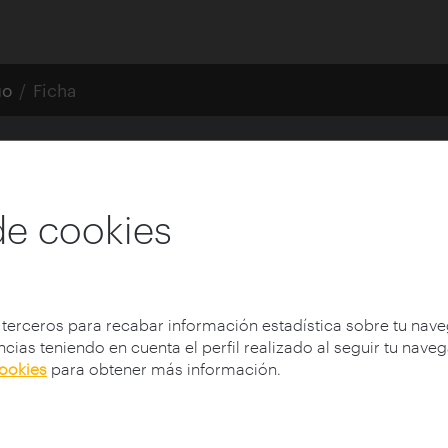
go
Ficha
o porgoramadas: la 
de cookies
lución
 terceros para recabar información estadística sobre tu nav
cias teniendo en cuenta el perfil realizado al seguir tu nave
cookies
para obtener más información.