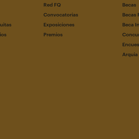
Red FQ
Becas
Convocatorias
Becas 
uitas
Exposiciones
Beca I
ios
Premios
Concur
Encues
Arquia