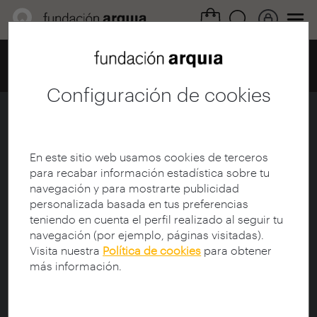
Home
Centro de documentación
Catálogo
Ficha
Configuración de cookies
Sir John Soane
Ficha
|
|
Descarga
En este sitio web usamos cookies de terceros
para recabar información estadística sobre tu
navegación y para mostrarte publicidad
Titulo de la Colección:
arquia/documental
personalizada basada en tus preferencias
Título:
Sir John Soane
teniendo en cuenta el perfil realizado al seguir tu
Subtítulo:
Arquitecto inglés, legado americano
navegación (por ejemplo, páginas visitadas).
Director de documental:
Grigor, Murray
Visita nuestra
Política de cookies
para obtener
Protagonista:
Soane, John (1753-1837)
más información.
Sinopsis:
El documental
ARQUITECTO INGLÉS, LEGADO