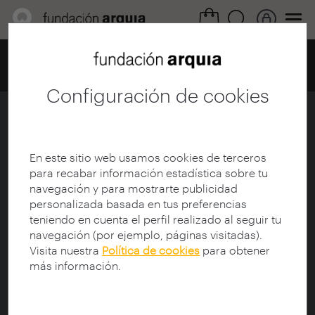
Home
Centro de documentación
Catálogo
Ficha MODS
Configuración de cookies
Españistán, de la burbuja
inmobiliaria a la crisis
En este sitio web usamos cookies de terceros
Ficha
|
|
Descarga
para recabar información estadística sobre tu
navegación y para mostrarte publicidad
personalizada basada en tus preferencias
<mods xmlns:doc="http://www.lyncode.com/xoai" 
teniendo en cuenta el perfil realizado al seguir tu
xmlns:xsi="http://www.w3.org/2001/XMLSchema-
navegación (por ejemplo, páginas visitadas).
instance" 
Visita nuestra
Política de cookies
para obtener
xmlns="http://www.openarchives.org/OAI/2.0/">

más información.
  <titleInfo>

    <title>Españistán, de la burbuja inmobiliaria a la 
crisis</title>
