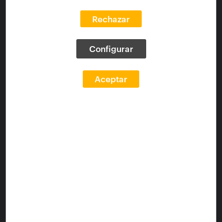
  </titleInfo>

Rechazar
  <name type="personal">

    <namePart>Saló, Aleix (1983-)</namePart>

    <role>

Configurar
      <roleTerm authority="marcrelator" 
type="text">Author</roleTerm>

    </role>

Aceptar
  </name>

  <typeOfResource>moving 
image</typeOfResource>

  <originInfo>

    <place>

      <placeTerm type="text">ESPAÑA</placeTerm>

    </place>

    <dateIssued encoding="w3cdtf" 
keyDate="yes">01/01/2013</dateIssued>

  </originInfo>

  <language>

    <languageTerm authority="iso639-
2b">spa</languageTerm>
